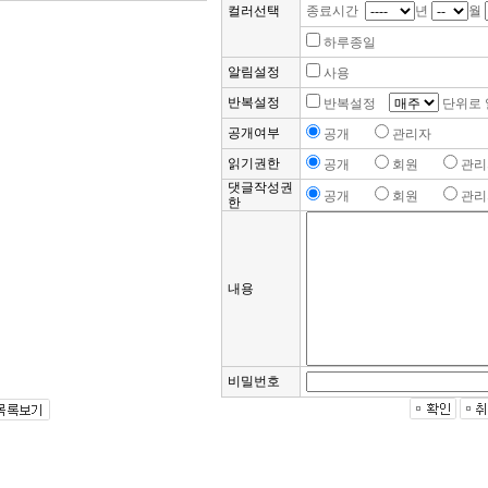
컬러선택
종료시간
년
월
하루종일
알림설정
사용
반복설정
반복설정
단위로 
공개여부
공개
관리자
읽기권한
공개
회원
관리
댓글작성권
공개
회원
관리
한
내용
비밀번호