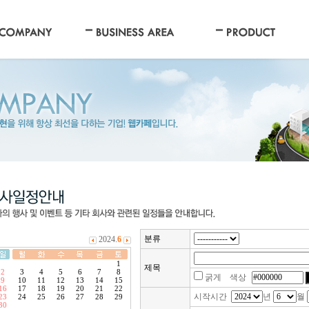
분류
제목
굵게 색상
시작시간
년
월