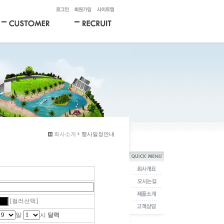
회사소개
행사일정안내
[컬러선택]
일
시
달력